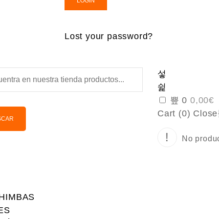
LOGIN
Lost your password?
0
0,00
€
Cart (
0
)
Close
SCAR
No product
HIMBAS
ES