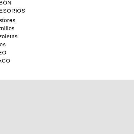
BÓN
ESORIOS
stores
nillos
zoletas
ros
EO
ACO