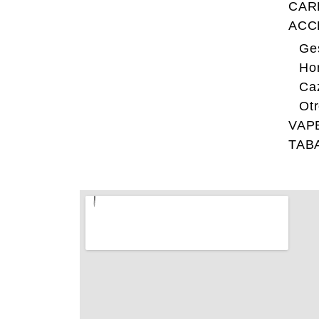
CAR
ACC
Ge
Hor
Ca
Ot
VAP
TAB