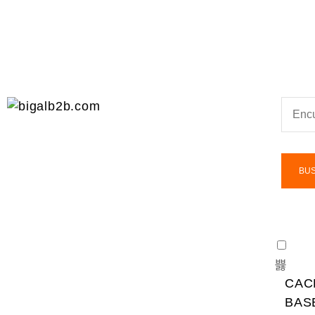
BU
CAC
BAS