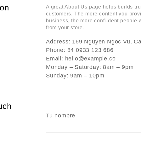
ion
A great About Us page helps builds tr
customers. The more content you prov
business, the more confi-dent people 
from your store.
Address: 169 Nguyen Ngoc Vu, Ca
Phone: 84 0933 123 686
Email: hello@example.co
Monday – Saturday: 8am – 9pm
Sunday: 9am – 10pm
uch
Tu nombre