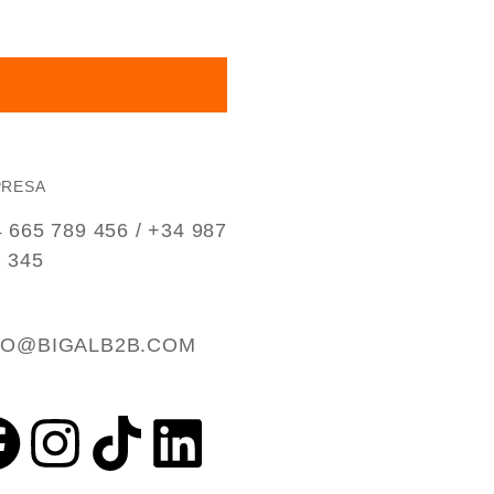
PRESA
 665 789 456 / +34 987
 345
FO@BIGALB2B.COM