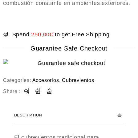
t
combustión constante en ambientes exteriores.
o
f
5
Spend
250,00
€
to get Free Shipping
Guarantee Safe Checkout
Categories:
Accesorios
,
Cubrevientos
Share :
DESCRIPTION
El cubrevientos tradicional para