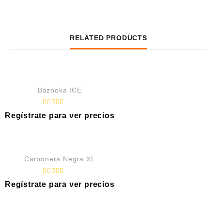
RELATED PRODUCTS
Bazooka ICE
R
Regístrate para ver precios
a
t
e
d
0
o
u
Carbonera Negra XL
t
o
f
R
5
Regístrate para ver precios
a
t
e
d
0