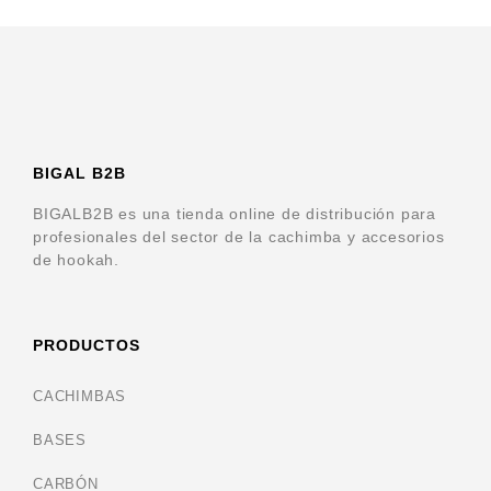
t
o
f
5
BIGAL B2B
BIGALB2B es una tienda online de distribución para
profesionales del sector de la cachimba y accesorios
de hookah.
PRODUCTOS
CACHIMBAS
BASES
CARBÓN