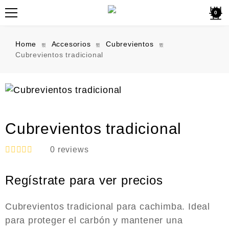
0
Home
Accesorios
Cubrevientos
Cubrevientos tradicional
Cubrevientos tradicional
0
reviews
R
a
Regístrate para ver precios
t
e
d
0
Cubrevientos tradicional para cachimba. Ideal
o
para proteger el carbón y mantener una
u