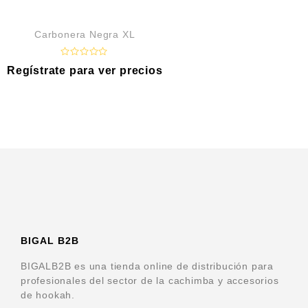
d
0
o
Carbonera Negra XL
u
t
o
f
R
Regístrate para ver precios
5
a
t
e
d
0
o
u
t
o
f
5
BIGAL B2B
BIGALB2B es una tienda online de distribución para
profesionales del sector de la cachimba y accesorios
de hookah.