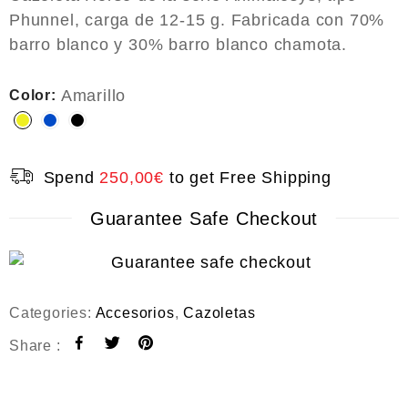
o
Phunnel, carga de 12-15 g. Fabricada con 70%
u
t
barro blanco y 30% barro blanco chamota.
o
f
5
Amarillo
Color:
Spend
250,00
€
to get Free Shipping
Guarantee Safe Checkout
Categories:
Accesorios
,
Cazoletas
Share :