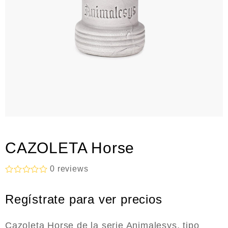
CAZOLETA Horse
0
reviews
R
a
Regístrate para ver precios
t
e
d
0
Cazoleta Horse de la serie Animalesys, tipo