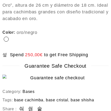
o
Oro”, altura de 26 cm y diámetro de 18 cm. Ideal
u
t
para cachimbas grandes con diseño tradicional y
o
acabado en oro.
f
5
oro/negro
Color:
Spend
250,00
€
to get Free Shipping
Guarantee Safe Checkout
Category:
Bases
Tags:
base cachimba
,
base cristal
,
base shisha
Share :