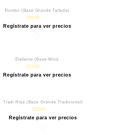
Rombo (Base Grande Tallada)
R
Regístrate para ver precios
a
t
e
d
0
o
u
OUT OF STOCK
t
Elefante (Base Mini)
o
f
5
R
Regístrate para ver precios
a
t
e
d
0
o
u
Tradi Roja (Base Grande Tradicional)
t
o
f
R
5
Regístrate para ver precios
a
t
e
d