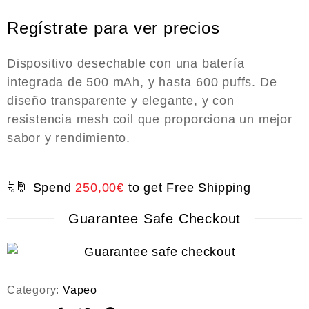
R
a
Regístrate para ver precios
t
e
d
0
Dispositivo desechable con una batería
o
integrada de 500 mAh, y hasta 600 puffs. De
u
t
diseño transparente y elegante, y con
o
resistencia mesh coil que proporciona un mejor
f
5
sabor y rendimiento.
Spend
250,00
€
to get Free Shipping
Guarantee Safe Checkout
Category:
Vapeo