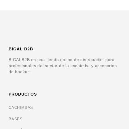
u
t
o
f
5
BIGAL B2B
BIGALB2B es una tienda online de distribución para
profesionales del sector de la cachimba y accesorios
de hookah.
PRODUCTOS
CACHIMBAS
BASES