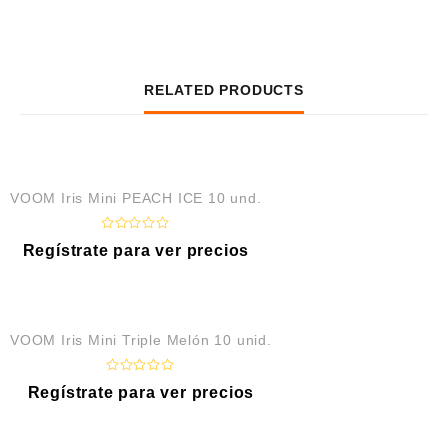
RELATED PRODUCTS
VOOM Iris Mini PEACH ICE 10 und.
R
Regístrate para ver precios
a
t
e
d
0
o
VOOM Iris Mini Triple Melón 10 unid.
u
t
o
f
R
Regístrate para ver precios
5
a
t
e
d