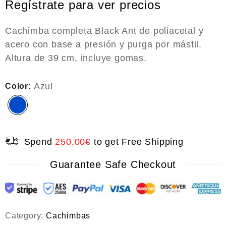
Regístrate para ver precios
t
e
d
0
Cachimba completa Black Ant de poliacetal y
o
acero con base a presión y purga por mástil.
u
t
Altura de 39 cm, incluye gomas.
o
f
5
Azul
Color:
Spend
250,00
€
to get Free Shipping
Guarantee Safe Checkout
Category:
Cachimbas