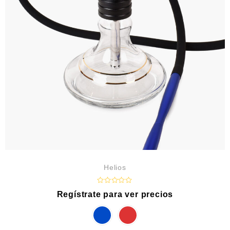
Helios
R
Regístrate para ver precios
a
t
e
d
0