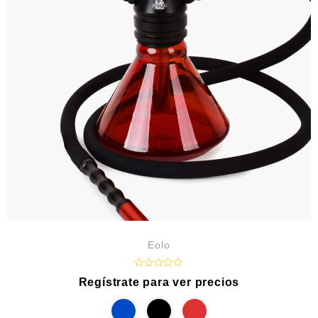
Eolo
R
Regístrate para ver precios
a
t
e
d