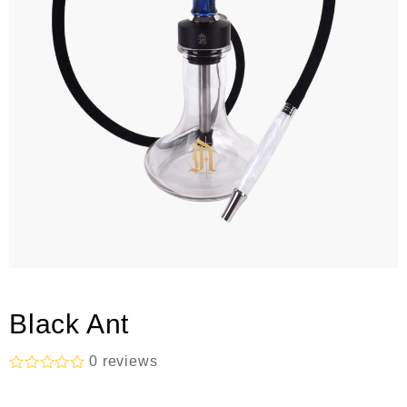
Black Ant
0
reviews
R
a